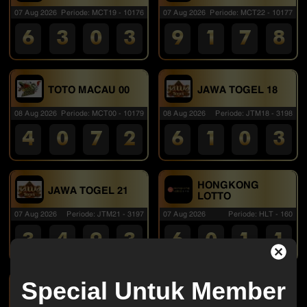
07 Aug 2026
Periode
:
MCT19
-
10176
07 Aug 2026
Periode
:
MCT22
-
10177
6
3
0
3
9
1
7
8
TOTO MACAU 00
JAWA TOGEL 18
08 Aug 2026
Periode
:
MCT00
-
10179
08 Aug 2026
Periode
:
JTM18
-
3198
4
0
7
2
6
1
0
3
HONGKONG
JAWA TOGEL 21
LOTTO
07 Aug 2026
Periode
:
JTM21
-
3197
07 Aug 2026
Periode
:
HLT
-
160
3
4
9
3
6
0
1
1
Special Untuk Member
SYDNEY LOTTO