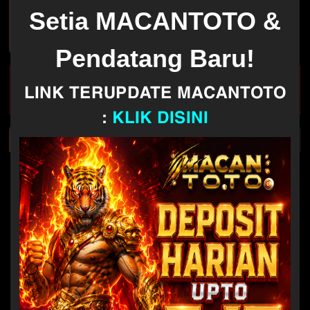
08 Aug 2026
Periode
:
SYLT
-
161
Setia MACANTOTO &
1
3
7
7
Pendatang Baru!
LINK TERUPDATE MACANTOTO
:
KLIK DISINI
DEPOSIT TERAKHIR
WITHDRAW TERAKHIR
mam***
100,000
Disetujui
pujangga***
100,000
Disetujui
kopihiden***
100,000
Disetujui
alun***
100,000
Disetujui