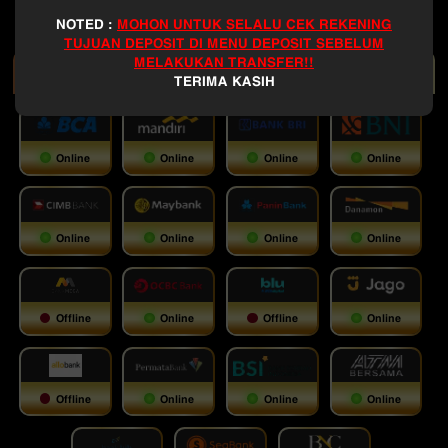
1000
Super Scatter
NOTED :
MOHON UNTUK SELALU CEK REKENING
TUJUAN DEPOSIT DI MENU DEPOSIT SEBELUM
MELAKUKAN TRANSFER!!
METODE PEMBAYARAN
TERIMA KASIH
Online
Online
Online
Online
Online
Online
Online
Online
Offline
Online
Offline
Online
Offline
Online
Online
Online